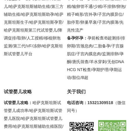
儿/哈萨克斯坦斯辅助生殖/第三方
精/输卵管不通/少精/不排卵/卵泡/
辅助生殖/哈萨克斯坦斯助孕/哈萨
精子畸形/宫外孕/子宫内膜异位/
克斯坦斯生子/哈萨克斯坦斯孕育/
胎停育/卵巢早衰/子宫内膜薄/先
哈萨克斯坦斯第三代试管婴儿/降
兆性流产
调促排/取卵/人工授精/移植卵泡
备孕怀孕：
孕前检查/B超测排/排
监测/第三代IVF/冻卵/哈萨克斯坦
卵期/宫颈息肉/二胎备孕/子宫腺
斯试管婴儿平台
肌症/子宫内膜息肉/监测排卵/孕
酮/唐氏筛查/羊水穿刺/无创DNA
HCG NT检查/孕期护理/孕期运
动/胎位/B超
试管婴儿攻略
关于我们
试管婴儿攻略：
哈萨克斯坦斯试
电话咨询：15321309518
（微信
管婴儿成功率/哈萨克斯坦斯试管
同号）
婴儿医院/哈萨克斯坦斯试管婴儿
费用/哈萨克斯坦斯辅助生殖医院/