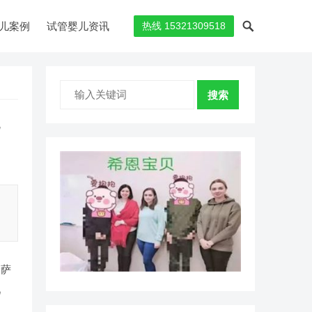
儿案例
试管婴儿资讯
热线 15321309518
搜索
哈萨
几