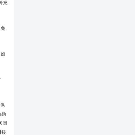
补充
避免
。如
方
以保
协助
贝圆
对接